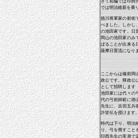
さて前編では印西
では明治維新を乗
徳川将軍家の射術
べました。しかし
の池田家です。日
岡山の池田家のみ
ぼることが出来る
薩摩日置流になります
ここからは備前岡
政公です。輝政公
として招聘します
池田家には代々の
代の弓術師範に徳
先生に、吉田五兵衛
許皆伝を授けます
時代は下り、明治
り、弓を廃すこと
印西先生の実弟で