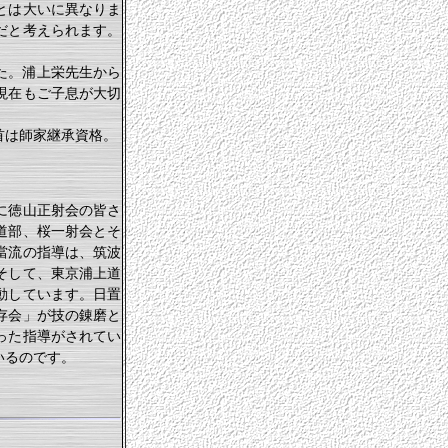
とは大いに異なりま
だと考えられます。
）
た。浦上栄先生から
現在もご子息が大切
首は師家継承資格。
に徳山正射会の皆さ
道部、桜一射会とそ
當流の指導は、筑波
そして、東京浦上道
動しています。日置
存会」が技の錬磨と
った指導がされてい
いるのです。