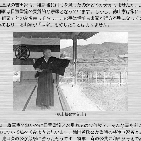
生直系の吉田家も、維新後には弓を廃したのかどうか分かりませんが、
師家は日置當流の実質的な宗家となっています。しかし、徳山家は常に
「師家」とのみ名乗っており、この事は備前吉田家が行方不明になって
れており、徳山家が「宗家」を称したことはありません。
（徳山勝弥太 範士）
は、将軍家で無いのに日置當流と名乗れるのは何故？。そんな事を前
れについて述べてみようと思います。池田斉政公が当時の将軍（家斉と
、池田斉政公が競射に勝ったそうです（将軍、斉政公共に印西派弓術で