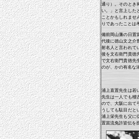
通り）。そのとき
い。」と言上した
ことかもしれませ
りであったことは
備前岡山藩の日置
代後に徳山文之介
射名人と言われて
後を文右衛門貴徳
で文右衛門貴徳先
のが、かの有名な
浦上直置先生は若
先生は一人でも稽
ので、大阪に出て
うしても駄目だと
浦上栄先生も父に
置當流免許皆伝を