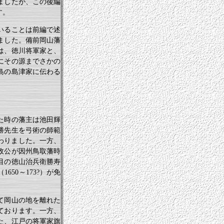
ましたが、この後編
す。
いることは前編で述
ました。備前岡山藩
は、徳川将軍家と、
にその源までさかの
島の島津家に伝わる
た時の藩主は池田輝
勝先生を弓術の師範
わりました。一方、
政公が因州鳥取藩時
目の徳山治兵衛勝寿
50～173?）が免
て岡山の地を離れた
ております。一方、
た、江戸の将軍家旗