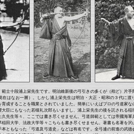
、範士十段浦上栄先生です。明治維新後の弓引きの多くが（殆ど）片手
現在はなお一層）。しかし浦上栄先生は明治・大正・昭和の３代に渡
を育成することを職業とされていました。簡単にいえばプロの弓道家な
理大臣にもなった若槻礼次郎もいますし、浦上栄先生の後を託される稲
上久先生等々、ここでは書き尽くせません。弓道師範としては帝國海軍
早稲田大学、法政大学等々こちらも書き尽くせません。著書も名著を沢
手本ともなった「弓道及弓道史」などは有名です。全弓連の前進の武徳