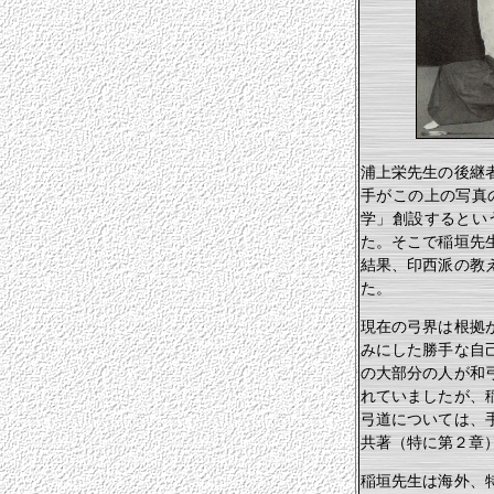
浦上栄先生の後継
手がこの上の写真
学」創設するとい
た。そこで稲垣先
結果、印西派の教
た。
現在の弓界は根拠
みにした勝手な自
の大部分の人が和
れていましたが、
弓道については、
共著（特に第２章
稲垣先生は海外、