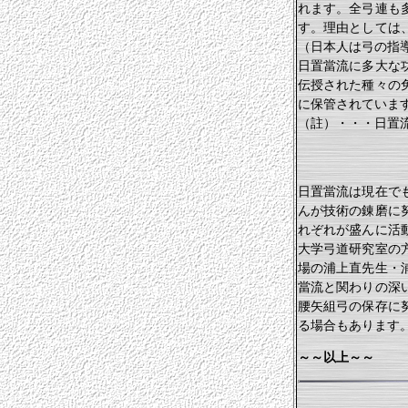
れます。全弓連も
す。理由としては
（日本人は弓の指
日置當流に多大な
伝授された種々の
に保管されていま
（註）・・・日置
日置當流は現在で
んが技術の錬磨に
れぞれが盛んに活
大学弓道研究室の
場の浦上直先生・
當流と関わりの深
腰矢組弓の保存に
る場合もあります
～～以上～～