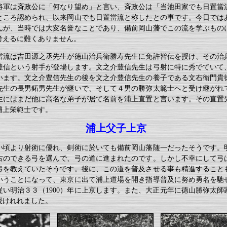
将軍は斉政公に「何なり望め」と言い、斉政公は「当池田家でも日置當
ところ認められ、以来岡山でも日置當流と称したとの事です。今日では
んが、当時では大変名誉なことであり、備前岡山藩でこの流を学ぶもの
考えるに難くありません。
當流は吉田源之丞先生が徳山治兵衛勝寿先生に免許皆伝を授け、その治
豊信という射手が登場します。文之介豊信先生は弓射に特に秀でていて
います。文之介豊信先生の後を文之介豊信先生の養子である文右衛門貴
先生の長男鉐男先生が継いで、そして４男の勝弥太範士へと受け継がれ
生にはまだ他に高名な弟子が居て名前を浦上直置と言います。その直置
浦上栄範士です。
浦上父子上京
い頃より射術に優れ、剣術に於いても備前岡山藩随一だったそうです。
古のできる弓を選んで、弓の道に進まれたのです。しかし不幸にして弓
弓を教えていたそうです。後に、この道を普及させる事も精進すること
いうことになって、東京に出て浦上道場を開き指導普及に努め勇名を馳
従い明治３３（1900）年に上京します。また、大正元年に徳山勝弥太師
授けれれました。