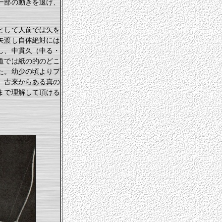
一部の動きを退け、
として人前では矢を
矢渡し自体絶対には
し、中貫久（中る・
道では紙の的のどこ
た。幼少の頃よりプ
、古来からある真の
まで理解して頂ける