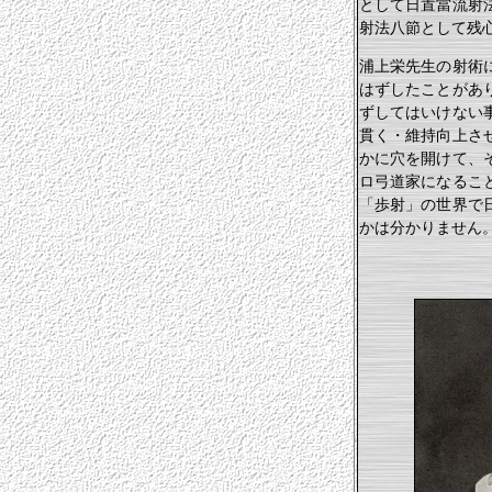
として日置當流射
射法八節として残
浦上栄先生の射術
はずしたことがあ
ずしてはいけない
貫く・維持向上さ
かに穴を開けて、
ロ弓道家になるこ
「歩射」の世界で
かは分かりません