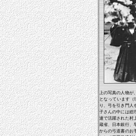
上の写真の人物が
となっています（
り、弓を引き門人
子さんの中には総
連で活躍された村
蔵省、日本銀行、
からの弓道書のお