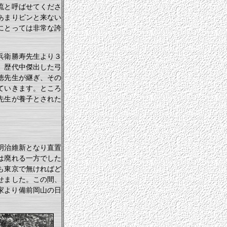
流と呼ばせてくださ
あまりピンと来ない
にとっては非常な誇
兵衛勝寿先生より３
、歴代中傑出した弓
徳先生が継ぎ、その
ていきます。ところ
先生が養子とされた
明治維新となり直置
は廃れる一方でした
も東京で無ければど
せました。この間、
家より備前岡山の日