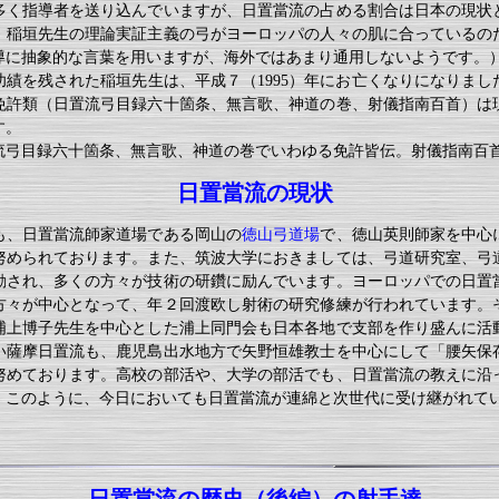
多く指導者を送り込んでいますが、日置當流の占める割合は日本の現状
、稲垣先生の理論実証主義の弓がヨーロッパの人々の肌に合っているの
導に抽象的な言葉を用いますが、海外ではあまり通用しないようです。
功績を残された稲垣先生は、平成７（1995）年にお亡くなりになりまし
免許類（日置流弓目録六十箇条、無言歌、神道の巻、射儀指南百首）は
す。
流弓目録六十箇条、無言歌、神道の巻でいわゆる免許皆伝。射儀指南百
日置當流の現状
も、日置當流師家道場である岡山の
徳山弓道場
で、徳山英則師家を中心
努められております。また、筑波大学におきましては、弓道研究室、弓
動され、多くの方々が技術の研鑽に励んでいます。ヨーロッパでの日置
方々が中心となって、年２回渡欧し射術の研究修練が行われています。
浦上博子先生を中心とした浦上同門会も日本各地で支部を作り盛んに活
い薩摩日置流も、鹿児島出水地方で矢野恒雄教士を中心にして「腰矢保
努めております。高校の部活や、大学の部活でも、日置當流の教えに沿
。このように、今日においても日置當流が連綿と次世代に受け継がれて
日置當流の歴史（後編）の射手達