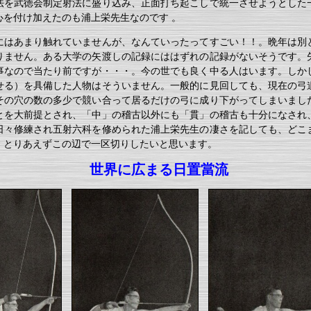
法を武徳会制定射法に盛り込み、正面打ち起こしで統一させようとした
心を付け加えたのも浦上栄先生なのです 。
にはあまり触れていませんが、なんていったってすごい！！。晩年は別
りません。ある大学の矢渡しの記録にははずれの記録がないそうです。
事なので当たり前ですが・・・。今の世でも良く中る人はいます。しか
せる）を具備した人物はそういません。一般的に見回しても、現在の弓
その穴の数の多少で競い合って居るだけの弓に成り下がってしまいまし
とを大前提とされ、「中」の稽古以外にも「貫」の稽古も十分になされ
日々修練され五射六科を修められた浦上栄先生の凄さを記しても、どこ
。とりあえずこの辺で一区切りしたいと思います。
世界に広まる日置當流