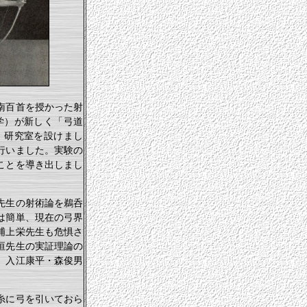
南百首を授かった射
学）が新しく「弓道
、研究室を設けまし
行いました。実験の
ことを導き出しまし
先生の射術論を鵜呑
は簡単、現在の弓界
浦上栄先生も危惧さ
垣先生の実証理論の
」入江康平・森俊男
糸に弓を引いておら