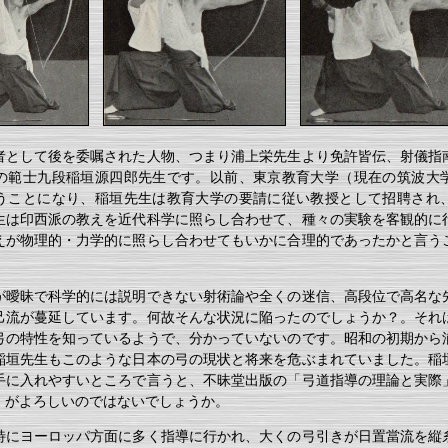
者として後を委嘱された人物、つまり浦上栄先生より免許皆伝、射儀指
の範士九段稲垣源四郎先生です。以前、東京教育大学（現在の筑波大
うことになり、稲垣先生は教育大学の要請に従い教授として招聘され
生は印西派の教えを近代科学に照らし合わせて、種々の実験を客観的に
えが物理的・力学的に照らし合わせてもいかに合理的であったかと言う
が曖昧で科学的には説明できない射術論や全くの迷信、高段位で高名な
己流が蔓延しています。何故そんな状況に陥ったのでしょうか？。それ
弓の特性を知っているようで、分かっていないのです。昭和の初期から
稲垣先生もこのような日本の弓の現状と将来を危ぶまれていました。稲
手に入れやすいところで言うと、不昧堂出版の「弓道指導の理論と実際
）がよろしいのではないでしょうか。
特にヨーロッパ方面に多く指導に行かれ、大くの弓引きが日置當流を縦