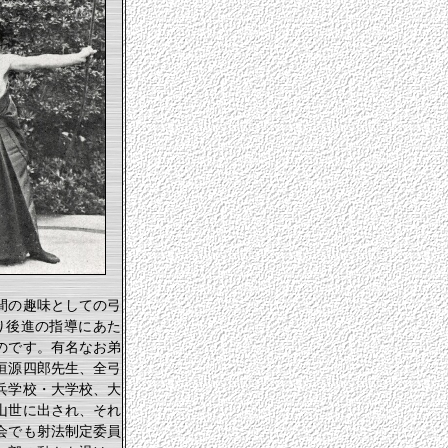
間の趣味としての弓
り後進の指導にあた
のです。有名なお弟
垣源四郎先生、全弓
兵学校・大学校、大
山世に出され、それ
会でも射法制定委員