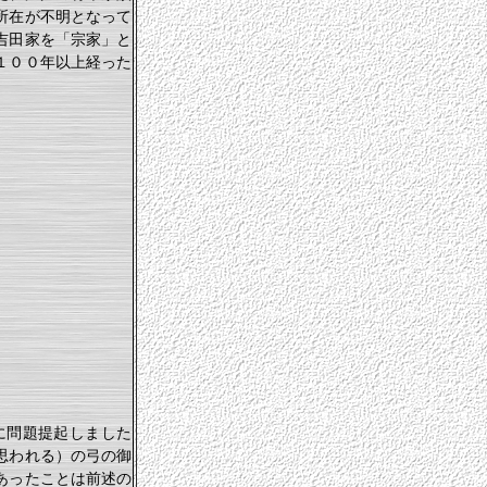
所在が不明となって
吉田家を「宗家」と
１００年以上経った
に問題提起しました
思われる）の弓の御
あったことは前述の