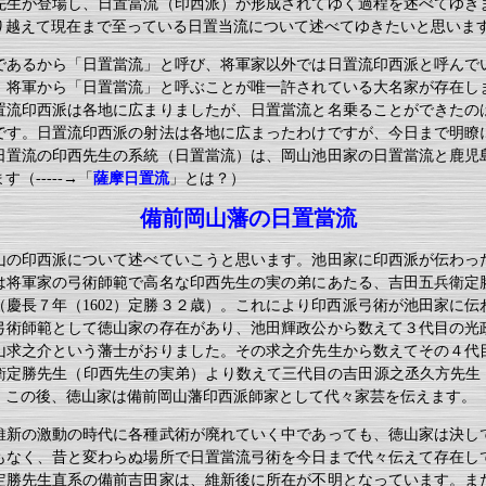
先生が登場し、日置當流（印西派）が形成されてゆく過程を述べてゆき
り越えて現在まで至っている日置当流について述べてゆきたいと思いま
であるから「日置當流」と呼び、将軍家以外では日置流印西派と呼んで
、将軍から「日置當流」と呼ぶことが唯一許されている大名家が存在し
置流印西派は各地に広まりましたが、日置當流と名乗ることができたの
です。日置流印西派の射法は各地に広まったわけですが、今日まで明瞭
日置流の印西先生の系統（日置當流）は、岡山池田家の日置當流と鹿児
（-----→「
薩摩日置流
」とは？）
備前岡山藩の日置當流
山の印西派について述べていこうと思います。池田家に印西派が伝わっ
は将軍家の弓術師範で高名な印西先生の実の弟にあたる、吉田五兵衛定
（慶長７年（1602）定勝３２歳）。これにより印西派弓術が池田家に伝
弓術師範として徳山家の存在があり、池田輝政公から数えて３代目の光
山求之介という藩士がおりました。その求之介先生から数えてその４代
定勝先生（印西先生の実弟）より数えて三代目の吉田源之丞久方先生（16
。この後、徳山家は備前岡山藩印西派師家として代々家芸を伝えます。
維新の激動の時代に各種武術が廃れていく中であっても、徳山家は決し
もなく、昔と変わらぬ場所で日置當流弓術を今日まで代々伝えて存在し
定勝先生直系の備前吉田家は、維新後に所在が不明となっています。ま